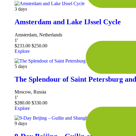
3 days
Amsterdam and Lake IJssel Cycle
Amsterdam, Netherlands
1
'
$
233.00
$
250.00
Explore
5 days
The Splendour of Saint Petersburg a
Moscow, Russia
1
'
$
280.00
$
330.00
Explore
9 days