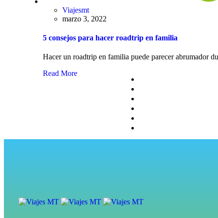
Viajesmt
marzo 3, 2022
5 consejos para hacer roadtrip en familia
Hacer un roadtrip en familia puede parecer abrumador 
Read More
Nosotros
Circuitos
Viajes Personalizado
Experiencias Especia
Blog
Cotiza tu Viaje