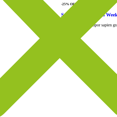
-25% OFF
Special Deal Of This Wee
An enim nullam tempor sapien gr
Shop Now
a