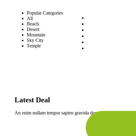
Popular Categories
Nosotros
All
Circuitos
Beach
Desert
Viajes Personaliza
Mountain
Experiencias Espec
Sky City
Blog
Temple
Cotiza tu Viaje
Latest Deal
An enim nullam tempor sapien gravida donec enim ipsum