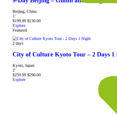
9-Day Beijing – Guilin and Shanghai T
Beijing, China
1
'
$
199.99
$
230.00
Explore
Featured
2 days
City of Culture Kyoto Tour – 2 Days 1
Kyoto, Japan
2
'
$
259.99
$
290.00
Explore