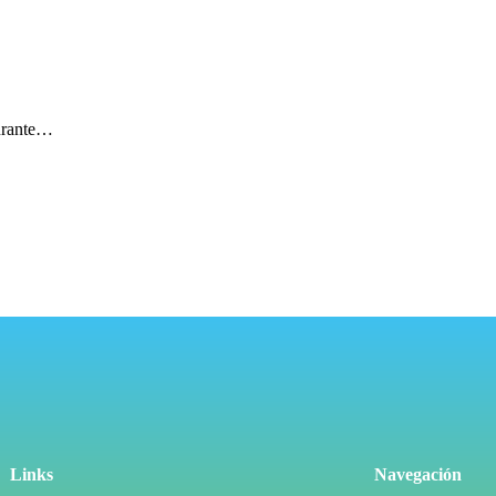
durante…
s
les
Links
Navegación