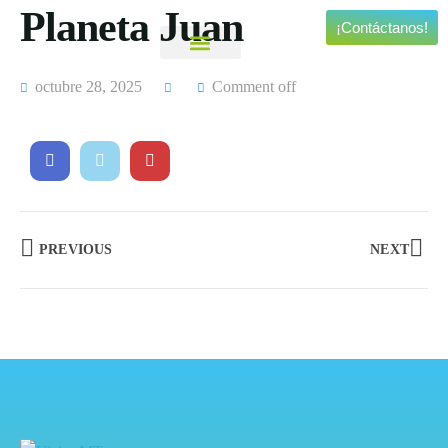
Planeta Juan
¡Contáctanos!
Viajes Personalizados
Experiencias Especiales
octubre 28, 2025
Comment off
PREVIOUS
NEXT