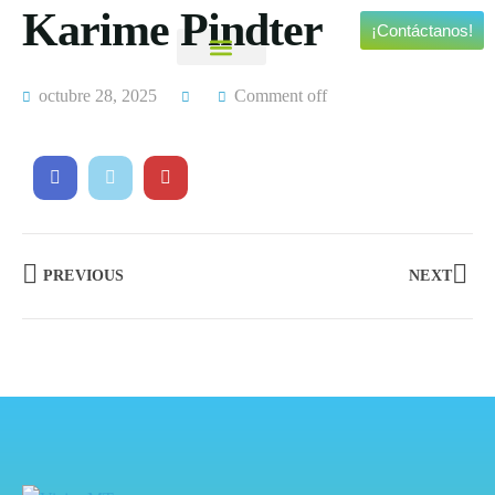
Karime Pindter
¡Contáctanos!
Viajes Personalizados
Experiencias Especiales
octubre 28, 2025
Comment off
PREVIOUS
NEXT