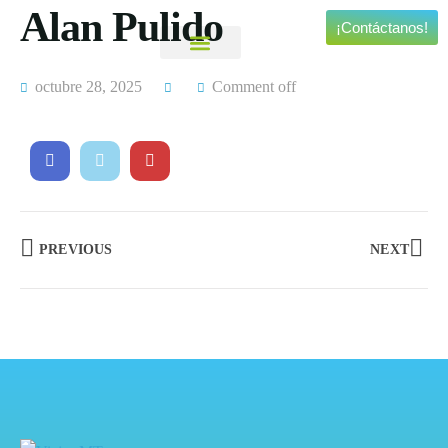
Alan Pulido
¡Contáctanos!
Viajes Personalizados
Experiencias Especiales
octubre 28, 2025
Comment off
PREVIOUS
NEXT